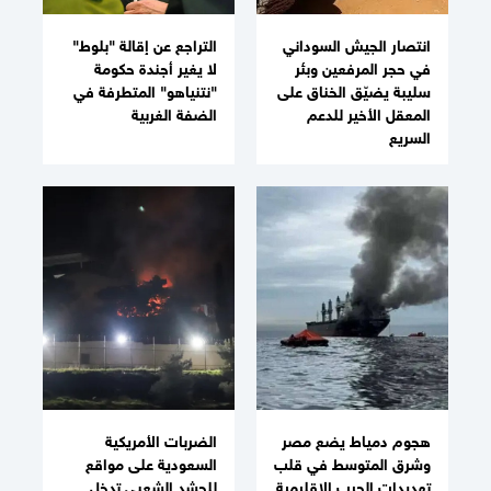
انتصار الجيش السوداني
التراجع عن إقالة "بلوط"
في حجر المرفعين وبئر
لا يغير أجندة حكومة
سليبة يضيّق الخناق على
"نتنياهو" المتطرفة في
المعقل الأخير للدعم
الضفة الغربية
السريع
هجوم دمياط يضع مصر
الضربات الأمريكية
وشرق المتوسط في قلب
السعودية على مواقع
تهديدات الحرب الإقليمية
للحشد الشعبي تدخل