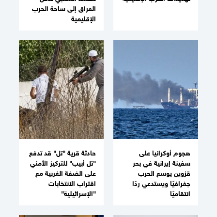
العراق إلى ساحة الحرب
الإقليمية
هجوم أوكرانيا على
حادثة قرية "تل" قد تدفع
سفينة إيرانية في بحر
"تل أبيب" للتركيز الأمني
قزوين يوسع الحرب
على الضفة الغربية مع
جغرافيًا ويستدعي ردًا
اقتراب الانتخابات
انتقاميًا
"الإسرائيلية"