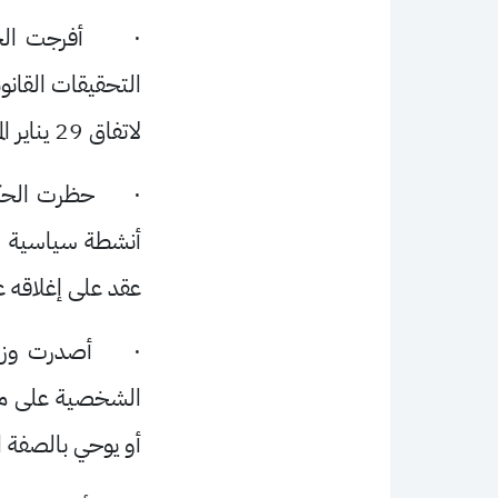
·
أفرجت الح
التحقيقات القانو
لاتفاق 29 يناير الماضي مع الحكومة السورية.
·
حظرت الحكو
أنشطة سياسية وإ
عقد على إغلاقه 
·
أصدرت وزار
الشخصية على منص
أو يوحي بالصفة ا