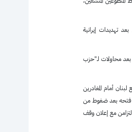
 المتطوعين المنشقين،
عد تهديدات إيرانية
 بعد محاولات لـ"حزب
 لبنان أمام المغادرين
دت فتحه بعد ضغوط من
التزامن مع إعلان وقف