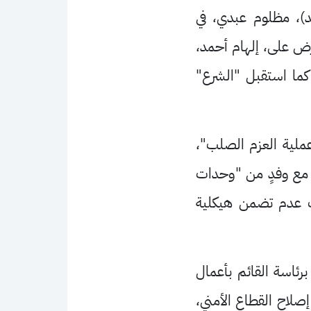
د)، مظلوم عبدي، في
ض على، إلهام أحمد،
كما استقبل "الشرع"
عملية العزم الصلب"،
ع مع وفدٍ من "وحدات
بب عدم تضمن هيكلية
برئاسة القائم بأعمال
صلاح القطاع الأمني،