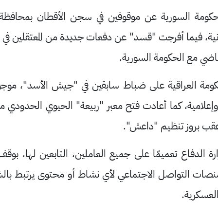
كومة السورية عن موقوفين في سجن الأقطان بمحافظة ا
نية، فيما أفرجت "قسد" عن دفعات جديدة من المعتقلين في س
مة العراقية على ضباط سابقين في "جيش الأسد"، موجو
علامية، كما أعادت فتح معبر "ربيعة" الحيوي الحدودي مع
عقب بروز تنظيم "داعش".
ة الدفاع تعميمًا على جميع العاملين، التابعين لها، بو
ات التواصل الاجتماعي لأي نشاط أو محتوى يرتبط بالش
لعسكرية.