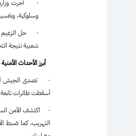
·
أجرت وزارة
وسلوكية، ونفسية
·
حل الزعيم ا
شعبية نتيجة التج
أبرز الأحداث الأمنية
·
تصدى الجيش الس
أسقطت طائرات تابعة ل
·
اكتشف الأمن السور
التهريب، كما ضبط ال
مع لبنان.