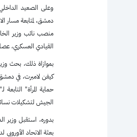
وعلى الصعيد الداخلي،
دمشق، لمتابعة مسار ا
منصب نائب وزير الخار
القيادي العسكري، عصام 
بموازاة ذلك، بحث وزير
كيفن لامبرت، في دمشق،
حماية المرأة" التابع
الجيش لتشكيلات نسائي
بدوره، استقبل وزير الد
بعثة الاتحاد الأوروبي 