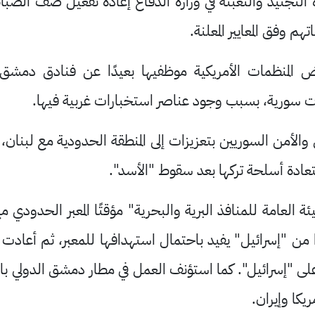
 التجنيد والتعبئة في وزارة الدفاع إعادة تفعيل صف الضباط
م وفق المعايير المعلنة.
 المنظمات الأمريكية موظفيها بعيدًا عن فنادق دمشق ب
سورية، بسبب وجود عناصر استخبارات غربية فيها.
الأمن السوريين بتعزيزات إلى المنطقة الحدودية مع لبنان،
ستعادة أسلحة تركها بعد سقوط "الأسد".
ة العامة ‌للمنافذ البرية والبحرية" مؤقتًا المعبر الحدودي مع
رًا من "إسرائيل" يفيد باحتمال استهدافها للمعبر، ثم أعا
 على "إسرائيل". كما استؤنف العمل في مطار دمشق الدولي ب
ريكا وإيران.