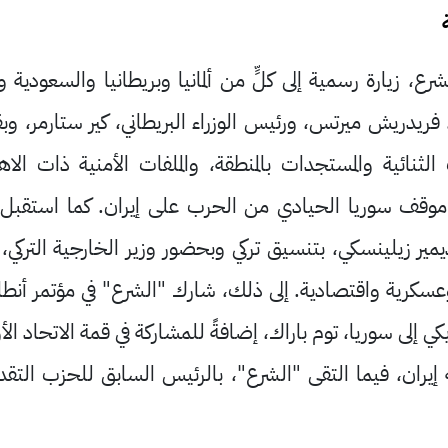
ع، زيارة رسمية إلى كلٍّ من ألمانيا وبريطانيا والسعودية و
ني، فريدريش ميرتس، ورئيس الوزراء البريطاني، كير ستارمر، و
ثنائية والمستجدات بالمنطقة، والملفات الأمنية ذات الا
 موقف سوريا الحيادي من الحرب على إيران. كما استقبل
ديمير زيلينسكي، بتنسيق تركي وبحضور وزير الخارجية الترك
سكرية واقتصادية. إلى ذلك، شارك "الشرع" في مؤتمر أنطالي
كي إلى سوريا، توم باراك، إضافةً للمشاركة في قمة الاتحاد الأ
إيران، فيما التقى "الشرع"، بالرئيس السابق للحزب التقدمي