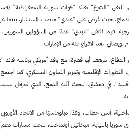
 التقى "الشرع" بقائد "قوات سورية الديمقراطية" (قس
لاندماج، حيث عُرض على "عبدي" منصب المستشار، بينما عر
جية، فيما التقى "عبدي" عددًا من المسؤولين السوريين. 
بويضاني، بعد الإفراج عنه من الإمارات.
 الدفاع، مرهف أبو قصرة، مع وفد أمريكي برئاسة قائد "
 التطورات الإقليمية وتعزيز التعاون العسكري، كما اجتم
ة لـ"قسد"، في دمشق، لبحث آلية الدمج، الذي تعرقل بس
ة.
اخلية، أنس خطاب، وفدًا دبلوماسيًا من الاتحاد الأوروبي 
لدى سوريا بالنيابة، ميخائيل أونماخت، لبحث مسارات دعم إ