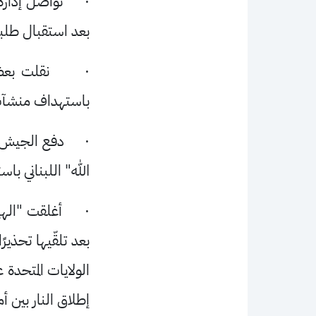
·
تواصل إدارة
بعد استقبال طلباته
·
نقلت بعض
باستهداف منشآت 
·
دفع الجيش و
الله" اللبناني با
·
أغلقت "الهيئ
بعد تلقّيها تحذي
الولايات المتحدة
إطلاق النار بين أم