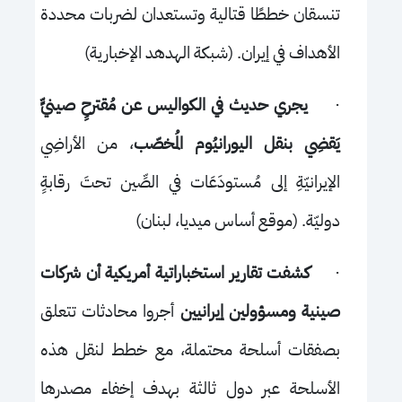
تنسقان خططًا قتالية وتستعدان لضربات محددة
الأهداف في إيران. (شبكة الهدهد الإخبارية)
·
يجري حديث في الكواليس عن مُقترحٍ صينيٍّ
يَقضِي بنقل اليورانيُوم المُخصّب
، من الأراضِي
الإيرانيّةِ إلى مُستودَعَات في الصِّين تحتَ رقابةٍ
دوليّة. (موقع أساس ميديا، لبنان)
·
كشفت تقارير استخباراتية أمريكية أن شركات
صينية ومسؤولين إيرانيين
أجروا محادثات تتعلق
بصفقات أسلحة محتملة، مع خطط لنقل هذه
الأسلحة عبر دول ثالثة بهدف إخفاء مصدرها