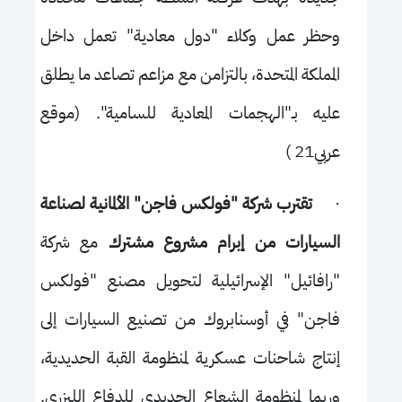
وحظر عمل وكلاء "دول معادية" تعمل داخل
المملكة المتحدة، بالتزامن مع مزاعم تصاعد ما يطلق
عليه بـ"الهجمات المعادية للسامية". (موقع
عربي21 )
·
تقترب شركة "فولكس فاجن" الألمانية لصناعة
السيارات من إبرام مشروع مشترك
مع شركة
"رافائيل" الإسرائيلية لتحويل مصنع "فولكس
فاجن" في أوسنابروك من تصنيع السيارات إلى
إنتاج شاحنات عسكرية لمنظومة القبة الحديدية،
وربما لمنظومة الشعاع الحديدي للدفاع الليزري.