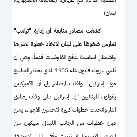
الصعبة الدائرة مع طهران. (صحيفة الجمهورية،
لبنان)
·
كشفت مصادر متابعة أن إدارة "ترامب"
تمارس ضغوطًا على لبنان لاتخاذ خطوة
تعتبرها
واشنطن أساسية لدفع المفاوضات قدماً، وهي أن
تُلغي بيروت قانون عام 1955 الذي يحظر التطبيع
مع "إسرائيل". ولفتت المصادر إلى أن الأميركيين
يقولون للبنانيين "إن إسرائيل على وقف إطلاق
النار واتخذت خطوات كبيرة لتحسين الأجواء، ومن
دون خطوات من الجانب اللبناني سيكون من
الصعب الاستمرار في تثبيت وقف النار". (صحيفة