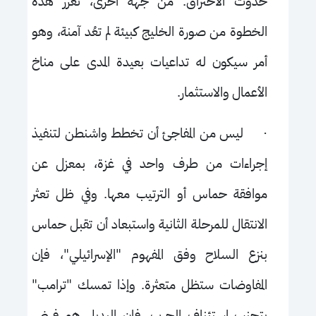
حدوث الاختراق. من جهة أخرى، تعزز هذه
الخطوة من صورة الخليج كبيئة لم تعُد آمنة، وهو
أمر سيكون له تداعيات بعيدة المدى على مناخ
الأعمال والاستثمار.
·
ليس من المفاجئ أن تخطط واشنطن لتنفيذ
إجراءات من طرف واحد في غزة، بمعزل عن
موافقة حماس أو الترتيب معها. وفي ظل تعثر
الانتقال للمرحلة الثانية واستبعاد أن تقبل حماس
بنزع السلاح وفق المفهوم "الإسرائيلي"، فإن
المفاوضات ستظل متعثرة. وإذا تمسك "ترامب"
بتجنب استئناف الحرب، فإن البديل هو فرض