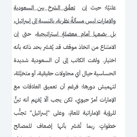
علنيًا؛ حيث إن
تعمُّق الشرخ بين السعودية
والإمارات ليس مسألةً نظرية، بالنسبة إلى إسرائيل،
بل يضعها أمام معضلةٍ استراتيجية
، حتى إن
الامتناع من اتخاذ موقف قد يُفسَّر بحد ذاته بأنه
اختيار. ولفت الكاتب إلى أن السعودية شديدة
الحساسية حيال أي محاولات حقيقية، أو متخيَّلة،
لتهميش دورها؛ فرغم أن تعميق العلاقات مع
الإمارات أمرٌ حيوي، لكن يجب ألّا يُفهَم أنه تبنٍّ
للرؤية الإماراتية للعالم، وعلى "إسرائيل" تجنُّب
خطواتٍ ربما تُفسَّر بأنها إضعاف للمصالح