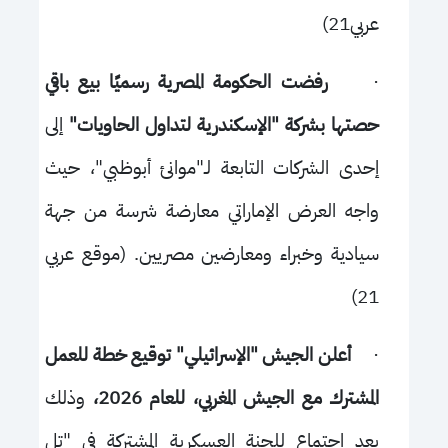
عربي21)
·
رفضت الحكومة المصرية رسميًا بيع باقي
حصتها بشركة "الإسكندرية لتداول الحاويات"
إلى
إحدى الشركات التابعة لـ"موانئ أبوظبي"، حيث
واجه العرض الإماراتي معارضة شرسة من جهة
سيادية وخبراء ومعارضين مصريين. (موقع عربي
21)
·
أعلن الجيش "الإسرائيلي" توقيع خطة للعمل
المشترك مع الجيش المغربي، للعام 2026،
وذلك
بعد اجتماع للجنة العسكرية المشتركة في "تل