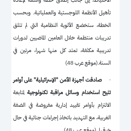
الاحتياط، إلى جانب إطلاق خطة واسعة لإعادة
تأهيل الأنظمة اللوجستية والعملياتية. وبحسب
الخطة، ستخضع الألوية النظامية التي لم تتلق
تدريبات منتظمة خلال العامين الماضيين لدورات
تدريبية مكثفة، تمتد كل منها شهرا، مرتين في
السنة.(موقع عرب 48)
·
صادقت أجهزة الأمن "الإسرائيلية" على أوامر
تتيح استخدام وسائل مراقبة تكنولوجية
لمتابعة
الالتزام بأوامر تقييد إدارية مفروضة في الضفة
الغربية، مع التهديد باتخاذ إجراءات جنائية في حال
خرقها. (موقع عرب 48)