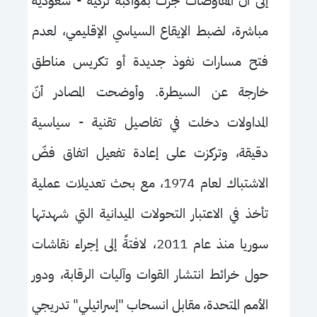
إلى أنّ المفاوضات جرت بمواكبة تركية - سعودية
مباشرة، لضبط الإيقاع السياسي الإقليمي، لعدم
فتح مسارات نفوذ جديدة أو تكريس مناطق
خارجة عن السيطرة. وأوضحت المصادر أنّ
المداولات دخلت في تفاصيل تقنية - سياسية
دقيقة، وتركزت على إعادة تفعيل اتفاق فضّ
الاشتباك لعام 1974، مع بحث تعديلات عملية
تأخذ في الاعتبار التحولات الميدانية التي شهدتها
سوريا منذ عام 2011، لافتةً إلى إجراء نقاشات
حول خرائط انتشار القوات وآليات الرقابة، ودور
الأمم المتحدة، مقابل انسحاب "إسرائيلي" تدريجي