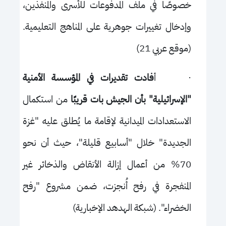
خصوصًا في ملف المدفوعات للأسرى والمنفذين،
وإدخال تغييرات جوهرية على المناهج التعليمية.
(موقع عربي 21)
·
أ
فادت تقديرات في المؤسسة الأمنية
"الإسرائيلية" بأن الجيش بات قريبًا
من استكمال
الاستعدادات الميدانية لإقامة ما يُطلق عليه "غزة
الجديدة" خلال "أسابيع قليلة"، حيث أن نحو
70% من أعمال إزالة الأنقاض والذخائر غير
المنفجرة في رفح أُنجزت، ضمن مشروع "رفح
الخضراء". (شبكة الهدهد الإخبارية)