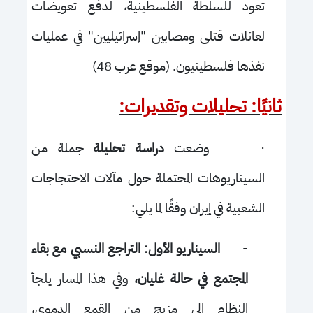
تعود للسلطة الفلسطينية، لدفع تعويضات
لعائلات قتلى ومصابين "إسرائيليين" في عمليات
نفذها فلسطينيون. (موقع عرب 48)
ثانيًا: تحليلات وتقديرات:
·
وضعت
دراسة تحليلة
جملة من
السيناريوهات المحتملة حول مآلات الاحتجاجات
الشعبية في إيران وفقًا لما يلي:
-
السيناريو الأول: التراجع النسبي مع بقاء
المجتمع في حالة غليان،
وفي هذا المسار يلجأ
النظام إلى مزيج من القمع الدموي،