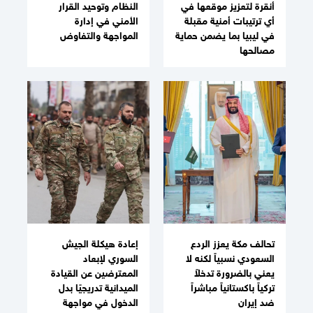
أنقرة لتعزيز موقعها في
النظام وتوحيد القرار
أي ترتيبات أمنية مقبلة
الأمني في إدارة
في ليبيا بما يضمن حماية
المواجهة والتفاوض
مصالحها
تحالف مكة يعزز الردع
إعادة هيكلة الجيش
السعودي نسبياً لكنه لا
السوري لإبعاد
يعني بالضرورة تدخلاً
المعترضين عن القيادة
تركياً باكستانياً مباشراً
الميدانية تدريجيًا بدل
ضد إيران
الدخول في مواجهة