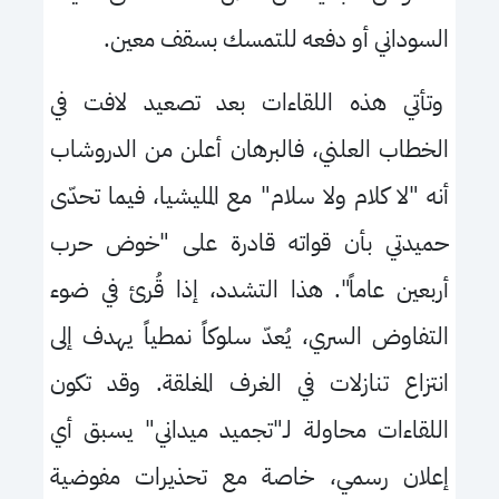
السوداني أو دفعه للتمسك بسقف معين.
وتأتي هذه اللقاءات بعد تصعيد لافت في
الخطاب العلني، فالبرهان أعلن من الدروشاب
أنه "لا كلام ولا سلام" مع المليشيا، فيما تحدّى
حميدتي بأن قواته قادرة على "خوض حرب
أربعين عاماً". هذا التشدد، إذا قُرئ في ضوء
التفاوض السري، يُعدّ سلوكاً نمطياً يهدف إلى
انتزاع تنازلات في الغرف المغلقة. وقد تكون
اللقاءات محاولة لـ"تجميد ميداني" يسبق أي
إعلان رسمي، خاصة مع تحذيرات مفوضية