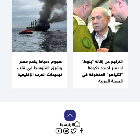
التراجع عن إقالة "بلوط"
هجوم دمياط يضع مصر
لا يغير أجندة حكومة
وشرق المتوسط في قلب
"نتنياهو" المتطرفة في
تهديدات الحرب الإقليمية
الضفة الغربية
الرئيسية
تويتر
فيسبوك
تلغرام
يوتيوب