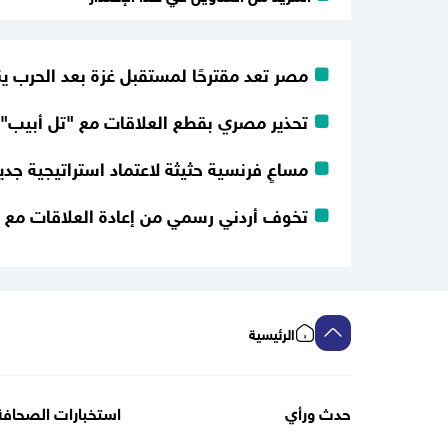
مصر تعد مقترحًا لمستقبل غزة بعد الحرب
تحذير مصري بقطع العلاقات مع "تل أبيب" ف
مساعٍ فرنسية حثيثة لاعتماد استراتيجية 
تخوف أردني رسمي من إعادة العلاقات مع 
"تل أبيب" تدرس مقترحات لإنشاء هيئة تدير
خلافات حادة بين الخارجية ووكالة الاستخبار
الرئيسية
الاستخبارات الإيرانية تزوّد "الحوثيين" بمعل
واشنطن تسعى لتمديد السماح لوكالة الأمن 
حدث ورأي
استخبارات الصحافة