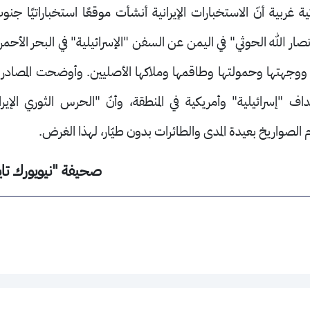
غربية أنّ الاستخبارات الإيرانية
أنشأت موقعًا استخباراتيًا جنو
نصار الله الحوثي" في اليمن عن السفن "الإسرائيلية" في البحر الأحم
جهتها وحمولتها وطاقمها وملاكها الأصليين. وأوضحت المصادر أ
ف "إسرائيلية" وأمريكية في المنطقة، وأنّ "الحرس الثوري الإير
الصواريخ بعيدة المدى والطائرات بدون طيّار، لهذا الغرض.
صحيفة "نيويورك تايمز"، 08-