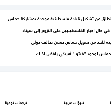
 ينطلق من تشكيل قيادة فلسطينية موحدة بمشاركة حماس
ي حال إجبار الفلسطينيين على النزوح إلى سيناء
جديدة للحد من تمويل حماس ضمن تحالف دولي
حماس لوجود "فيتو " أمريكي رافض لذلك
 عمليات اقتحام محددة في مناطق بقطاع غزة
ات و"البنتاغون" حول الحرب في غزة
ومات استخباراتية عن السفن بالبحر الأحمر
القومي بالتجسس على الأجانب المشتبه بارتباطهم بـ"الإرهاب
تنبؤات غربية
ترجمات نوعية