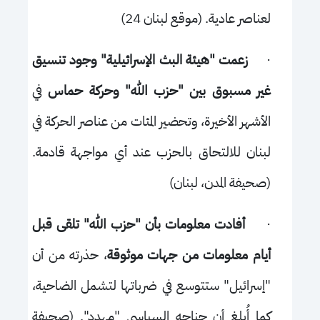
لعناصر عادية. (موقع لبنان 24)
·
زعمت "هيئة البث الإسرائيلية" وجود تنسيق
غير مسبوق بين "حزب الله" وحركة حماس
في
الأشهر الأخيرة، وتحضير المئات من عناصر الحركة في
لبنان للالتحاق بالحزب عند أي مواجهة قادمة.
(صحيفة
المدن، لبنان)
·
أفادت معلومات بأن "حزب الله" تلقى قبل
أيام معلومات من جهات موثوقة
، حذرته من أن
"إسرائيل" ستتوسع في ضرباتها لتشمل الضاحية،
كما أُبلغ أن جناحه السياسي "مهدد"
. (صحيفة