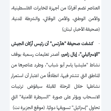
العناصر تضم أفرادًا من أجهزة المخابرات الفلسطينية،
والأمن الوطني، والأمن الوقائي، والشرطة المدنية.
(صحيفة الأخبار، لبنان)
·
كشفت صحيفة "هآرتس" أن رئيس أركان الجيش
"الإسرائيلي"، إيال زامير،
أصدر تعليمات رسمية بوقف
نشاط "مليشيا ياسر أبو شباب"، وطرد عناصرها من
المناطق التي تنتشر فيها، انطلاقًا من اعتبار أن استمرار
نشاطها خلال المرحلة المقبلة سيقوّض ترتيبات
الانسحاب ويؤثر على صورة "السيطرة الأمنية" التي
تحاول "إسرائيل" تسويقها دوليًا. (موقع الجزيرة نت)