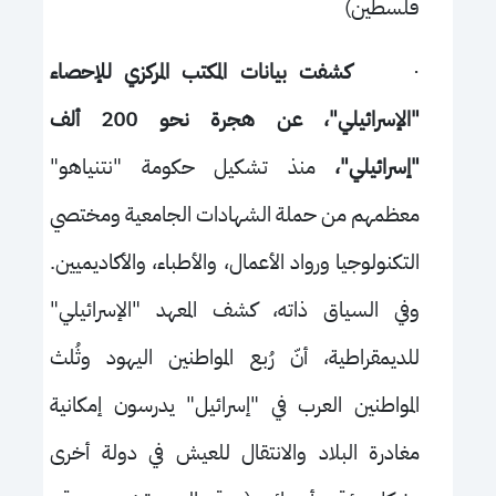
فلسطين)
·
كشفت بيانات المكتب المركزي للإحصاء
"الإسرائيلي"، عن هجرة نحو 200 ألف
"إسرائيلي"،
منذ تشكيل حكومة "نتنياهو"
معظمهم من حملة الشهادات الجامعية ومختصي
التكنولوجيا ورواد الأعمال، والأطباء، والأكاديميين.
وفي السياق ذاته، كشف المعهد "الإسرائيلي"
للديمقراطية، أنّ رُبع المواطنين اليهود وثُلث
المواطنين العرب في "إسرائيل" يدرسون إمكانية
مغادرة البلاد والانتقال للعيش في دولة أخرى