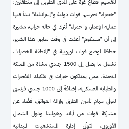
لتقسيم قطاع غزة على المدى الطويل إلى منطقتين:
"خضراء" تحرسها قوات دولية و"إسرائيلية" تبدأ فيها
عملية الإعمار، و"حمراء" تُترك في حالة خراب، مشيرة
إلى أن "سنتكوم" أعدّت في وقت سابق هذا الشهر،
خططًا لوضع قوات أوروبية في "المنطقة الخضراء"،
تشمل ما يصل إلى 1500 جندي مشاة من المملكة
المتحدة، ممن يمتلكون خبرات في تفكيك المتفجرات
والطبابة العسكرية، إضافةً إلى 1000 جندي فرنسي
لتولّي مهام تأمين الطرق وإزالة العوائق، فضًلا عن
مشاركة قوات من ألمانيا وهولندا ودول الشمال
الأوروبي، لتولّي إدارة المستشفيات الميدانية