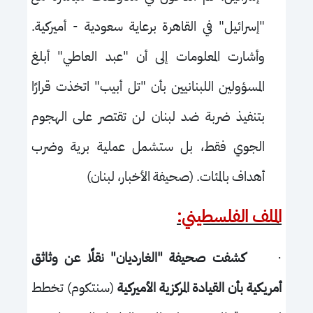
"إسرائيل" في القاهرة برعاية سعودية - أميركية.
وأشارت المعلومات إلى أن "عبد العاطي" أبلغ
المسؤولين اللبنانيين بأن "تل أبيب" اتخذت قرارًا
بتنفيذ ضربة ضد لبنان لن تقتصر على الهجوم
الجوي فقط، بل ستشمل عملية برية وضرب
أهداف بالمئات. (صحيفة الأخبار، لبنان)
الملف الفلسطيني:
·
كشفت صحيفة "الغارديان" نقلًا عن وثاثق
أمريكية بأن القيادة المركزية الأميركية
(سنتكوم) تخطط