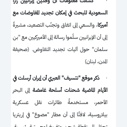
·
كشفت معلومات أن وفدين إيرانيين زارا
السعودية للبحث في إمكان تجديد المفاوضات مع
أميركا
، والسعي إلى اتفاق وتجنّب التصعيد، مشيرةً
إلى أن الإيرانيين سلّموا رسالة إلى الأميركيين مع "بن
سلمان" حول آليات تجديد التفاوض. (صحيفة
المدن، لبنان)
·
ذكر موقع "نتسيف" العبري أن إيران أرسلت في
الأيام الماضية شحنات أسلحة غامضة
إلى البحر
الأحمر، مستخدمةً طائرات نقل عسكرية
بيلاروسية، لافتًا إلى أن مطار "مصوع" في إريتريا
تحوّل إلى نقطة شحن وتفريغ لوجستية رئيسية،