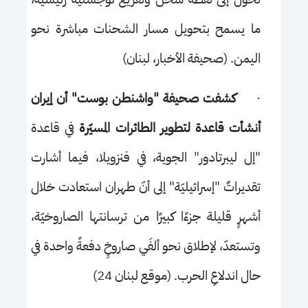
ما يسمح بتحويل مسار الشحنات مباشرة نحو
اليمن. (صحيفة الأخبار، لبنان)
·
كشفت صحيفة "واشنطن بوست" أن إيران
أنشأت قاعدة لتطوير الطائرات المسيّرة
في قاعدة
"إل ليبرتادور" الجوية، في فنزويلا، فيما أشارت
تقديراتٌ "إسرائيليّة" إلى أنّ طهران استعادت خلال
أشهرٍ قليلة جزءًا كبيرًا من ترسانتها الصاروخيّة،
وتستعدّ، لإطلاق نحو ألفَي صاروخٍ دفعةً واحدة في
حال اندلاعِ الحرب.
(موقع لبنان 24)