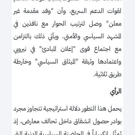
لقوات الدعم السريع، وأن "وفد مقدمة غير
معلن" وصل لترتيب الحوار مع نافذين في
المشهد السياسي والأمني. ويأتي ذلك بالتزامن
مع اجتماع قوى "إعلان المبادئ" في نيروبي
واعتمادها وثيقة "الميثاق السياسي" وخارطة
طريق ثلاثية.
الرأي
يحمل هذا التطور دلالة استراتيجية تتجاوز مجرد
بوادر حصول انشقاق داخل تحالف معارض، إذ
يُمثّل انكساراً في الحاضنة السياسية المدنية التي