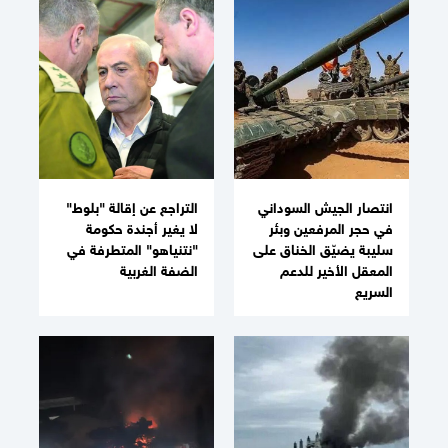
انتصار الجيش السوداني
التراجع عن إقالة "بلوط"
في حجر المرفعين وبئر
لا يغير أجندة حكومة
سليبة يضيّق الخناق على
"نتنياهو" المتطرفة في
المعقل الأخير للدعم
الضفة الغربية
السريع