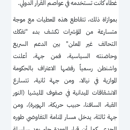
غطاء كانت تستخدمه في عواصم القرار الدولي.
بموازاة ذلك، تتقاطع هذه المعطيات مع موجة
متسارعة من المؤشرات تكشف بدء "تفكك
التحالف غير المعلن" بين الدعم السريع
وحاضنته السياسية، فمن جهة، أعلنت
واشنطن رسمياً رفضها الاعتراف بالحكومة
الموازية في نيالا، ومن جهة ثانية، تتسارع
الانشقاقات الميدانية في صفوف المليشيا (النور
القبة، السافنا، حبيب حريكة، الهويرة)، ومن
جهة ثالثة، يدخل مسار المنامة التفاوضي طوره
الجدي. كما أن قرار العودة جاء بعد سلسلة