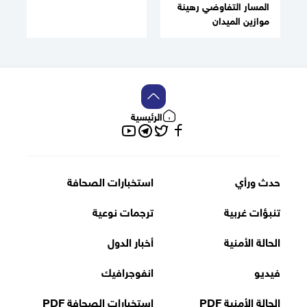
المسار التفاوضي رهينة
موازين الميدان
الرئيسية
تويتر
فيسبوك
تلغرام
يوتيوب
حدث ورأي
استخبارات الصحافة
تنبؤات غربية
ترجمات نوعية
الحالة الأمنية
أخبار الدول
فيديو
انفوجرافيك
الحالة الأمنية PDF
استخبارات الصحافة PDF