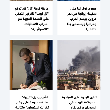
هجوم أوكرانيا على
حادثة قرية "تل" قد تدفع
سفينة إيرانية في بحر
"تل أبيب" للتركيز الأمني
قزوين يوسع الحرب
على الضفة الغربية مع
جغرافيًا ويستدعي ردًا
اقتراب الانتخابات
انتقاميًا
"الإسرائيلية"
تباين الردود على المبادرة
الشرع يجري تغييرات
الأمريكية للهدنة في
أمنية محدودة على وقع
السودان يرجّح بقاء
ثغرات استخبارية متتالية