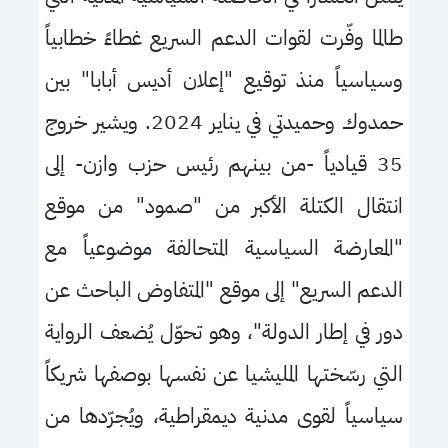
طالما وفّرت لقوات الدعم السريع غطاءً خطابياً
وسياسياً منذ توقيع "إعلان أديس أبابا" بين
حمدوك وحميدتي في يناير 2024. ويشير خروج
35 قيادياً -من بينهم رئيس حزب وازن- إلى
انتقال الكتلة الأكبر من "صمود" من موقع
"المعارضة السياسية المتحالفة موضوعياً مع
الدعم السريع" إلى موقع "المتفاوض الباحث عن
دور في إطار الدولة"، وهو تحوّل يُضعف الرواية
التي رسّختها المليشيا عن نفسها بوصفها شريكاً
سياسياً لقوى مدنية ديمقراطية، ويُجرّدها من