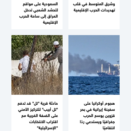
وشرق المتوسط في قلب
السعودية على مواقع
تهديدات الحرب الإقليمية
للحشد الشعبي تدخل
العراق إلى ساحة الحرب
الإقليمية
هجوم أوكرانيا على
حادثة قرية "تل" قد تدفع
سفينة إيرانية في بحر
"تل أبيب" للتركيز الأمني
قزوين يوسع الحرب
على الضفة الغربية مع
جغرافيًا ويستدعي ردًا
اقتراب الانتخابات
انتقاميًا
"الإسرائيلية"