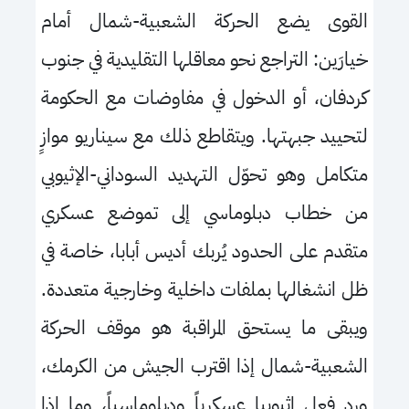
القوى يضع الحركة الشعبية-شمال أمام
خيارَين: التراجع نحو معاقلها التقليدية في جنوب
كردفان، أو الدخول في مفاوضات مع الحكومة
لتحييد جبهتها. ويتقاطع ذلك مع سيناريو موازٍ
متكامل وهو تحوّل التهديد السوداني-الإثيوبي
من خطاب دبلوماسي إلى تموضع عسكري
متقدم على الحدود يُربك أديس أبابا، خاصة في
ظل انشغالها بملفات داخلية وخارجية متعددة.
ويبقى ما يستحق المراقبة هو موقف الحركة
الشعبية-شمال إذا اقترب الجيش من الكرمك،
ورد فعل إثيوبيا عسكرياً ودبلوماسياً، وما إذا