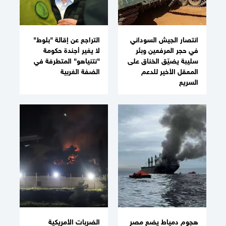
انتصار الجيش السوداني
التراجع عن إقالة "بلوط"
في حجر المرفعين وبئر
لا يغير أجندة حكومة
سليبة يضيّق الخناق على
"نتنياهو" المتطرفة في
المعقل الأخير للدعم
الضفة الغربية
السريع
هجوم دمياط يضع مصر
الضربات الأمريكية