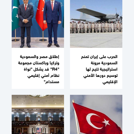
الحرب على إيران تمنح
إطلاق مصر والسعودية
السعودية مرونة
وتركيا وباكستان مجموعة
استراتيجية تتيح لها
"R4" قد يشكل "نواة
توسيع دورها الأمني
نظام أمني إقليمي
الإقليمي
مستدام"