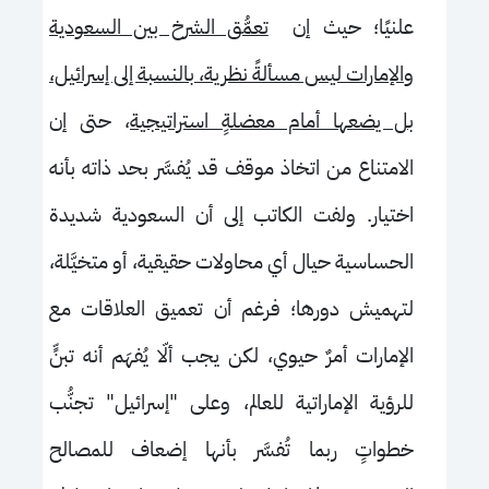
علنيًا؛ حيث إن
تعمُّق الشرخ بين السعودية
والإمارات ليس مسألةً نظرية، بالنسبة إلى إسرائيل،
بل يضعها أمام معضلةٍ استراتيجية
، حتى إن
الامتناع من اتخاذ موقف قد يُفسَّر بحد ذاته بأنه
اختيار. ولفت الكاتب إلى أن السعودية شديدة
الحساسية حيال أي محاولات حقيقية، أو متخيَّلة،
لتهميش دورها؛ فرغم أن تعميق العلاقات مع
الإمارات أمرٌ حيوي، لكن يجب ألّا يُفهَم أنه تبنٍّ
للرؤية الإماراتية للعالم، وعلى "إسرائيل" تجنُّب
خطواتٍ ربما تُفسَّر بأنها إضعاف للمصالح