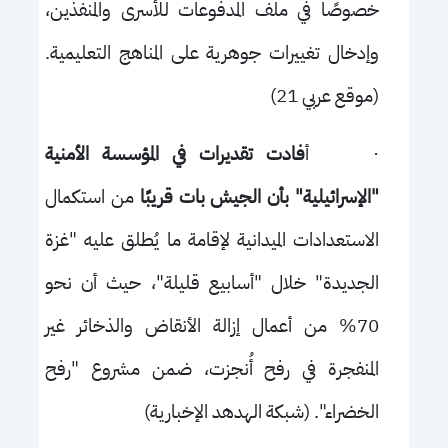
خصوصًا في ملف المدفوعات للأسرى والمنفذين،
وإدخال تغييرات جوهرية على المناهج التعليمية.
(موقع عربي 21)
·
أ
فادت تقديرات في المؤسسة الأمنية
"الإسرائيلية" بأن الجيش بات قريبًا
من استكمال
الاستعدادات الميدانية لإقامة ما يُطلق عليه "غزة
الجديدة" خلال "أسابيع قليلة"، حيث أن نحو
70% من أعمال إزالة الأنقاض والذخائر غير
المنفجرة في رفح أُنجزت، ضمن مشروع "رفح
الخضراء". (شبكة الهدهد الإخبارية)