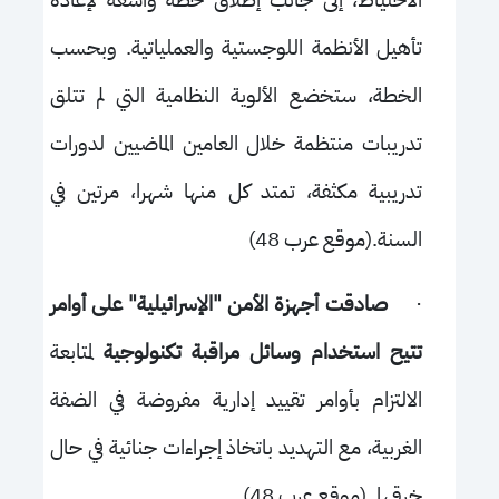
الاحتياط، إلى جانب إطلاق خطة واسعة لإعادة
تأهيل الأنظمة اللوجستية والعملياتية. وبحسب
الخطة، ستخضع الألوية النظامية التي لم تتلق
تدريبات منتظمة خلال العامين الماضيين لدورات
تدريبية مكثفة، تمتد كل منها شهرا، مرتين في
السنة.(موقع عرب 48)
·
صادقت أجهزة الأمن "الإسرائيلية" على أوامر
تتيح استخدام وسائل مراقبة تكنولوجية
لمتابعة
الالتزام بأوامر تقييد إدارية مفروضة في الضفة
الغربية، مع التهديد باتخاذ إجراءات جنائية في حال
خرقها. (موقع عرب 48)