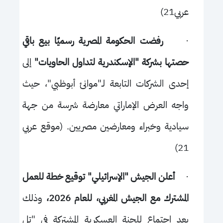
عربي21)
·
رفضت الحكومة المصرية رسميًا بيع باقي
حصتها بشركة "الإسكندرية لتداول الحاويات"
إلى
إحدى الشركات التابعة لـ"موانئ أبوظبي"، حيث
واجه العرض الإماراتي معارضة شرسة من جهة
سيادية وخبراء ومعارضين مصريين. (موقع عربي
21)
·
أعلن الجيش "الإسرائيلي" توقيع خطة للعمل
المشترك مع الجيش المغربي، للعام 2026،
وذلك
بعد اجتماع للجنة العسكرية المشتركة في "تل