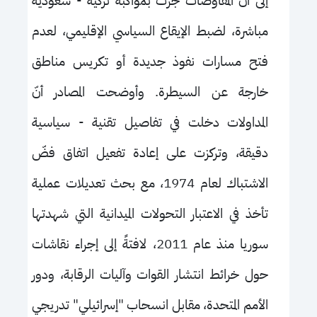
إلى أنّ المفاوضات جرت بمواكبة تركية - سعودية
مباشرة، لضبط الإيقاع السياسي الإقليمي، لعدم
فتح مسارات نفوذ جديدة أو تكريس مناطق
خارجة عن السيطرة. وأوضحت المصادر أنّ
المداولات دخلت في تفاصيل تقنية - سياسية
دقيقة، وتركزت على إعادة تفعيل اتفاق فضّ
الاشتباك لعام 1974، مع بحث تعديلات عملية
تأخذ في الاعتبار التحولات الميدانية التي شهدتها
سوريا منذ عام 2011، لافتةً إلى إجراء نقاشات
حول خرائط انتشار القوات وآليات الرقابة، ودور
الأمم المتحدة، مقابل انسحاب "إسرائيلي" تدريجي