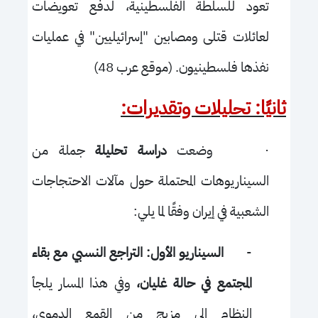
تعود للسلطة الفلسطينية، لدفع تعويضات
لعائلات قتلى ومصابين "إسرائيليين" في عمليات
نفذها فلسطينيون. (موقع عرب 48)
ثانيًا: تحليلات وتقديرات:
·
وضعت
دراسة تحليلة
جملة من
السيناريوهات المحتملة حول مآلات الاحتجاجات
الشعبية في إيران وفقًا لما يلي:
-
السيناريو الأول: التراجع النسبي مع بقاء
المجتمع في حالة غليان،
وفي هذا المسار يلجأ
النظام إلى مزيج من القمع الدموي،