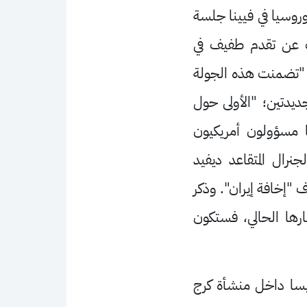
روسيا في فيينا جلسة
يث عن تقدم طفيف في
: "تضمنت هذه الجولة
ديدتين؛ "الأولى حول
ا مسؤولون أمريكيون
نرال المتقاعد ديفيد
 "إخافة إيران". وذكر
رها الحالي، فستكون
يسا داخل منشأة كرج