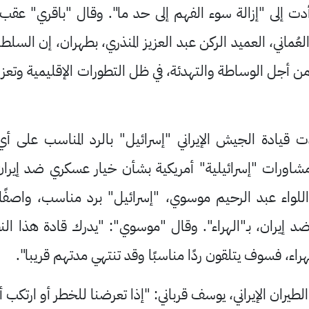
أدت إلى "إزالة سوء الفهم إلى حد ما". وقال "باقري" عقب
العُماني، العميد الركن عبد العزيز المنذري، بطهران، إن الس
من أجل الوساطة والتهدئة، في ظل التطورات الإقليمية وتعزي
قيادة الجيش الإيراني "إسرائيل" بالرد المناسب على
ورات "إسرائيلية" أمريكية بشأن خيار عسكري ضد إيران. 
 اللواء عبد الرحيم موسوي، "إسرائيل" برد مناسب، واصف
ران، بـ"الهراء". وقال "موسوي": "يدرك قادة هذا النظام
راء، فسوف يتلقون ردًا مناسبًا وقد تنتهي مدتهم قريبا".
لطيران الإيراني، يوسف قرباني: "إذا تعرضنا للخطر أو ارتكب 