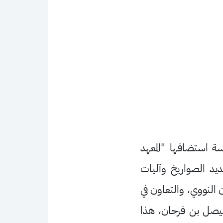
لسة استضافها "المعهد
يد الصواريخ وآليات
ان النووي، والتعاون في
فيصل بن فرحان، هذا