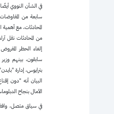
في الشأن النووي أيضً
سابعة من المفاوضات 
المحادثات، مع أهمية 
من المحادثات نقل آرا
إلغاء الحظر المفروض
سابقون، بينهم وزير ا
بترايوس، إدارة "بايدن
البيان أنه "دون إقن
الآمال بنجاح الدبلوما
في سياق متصل، وافقت