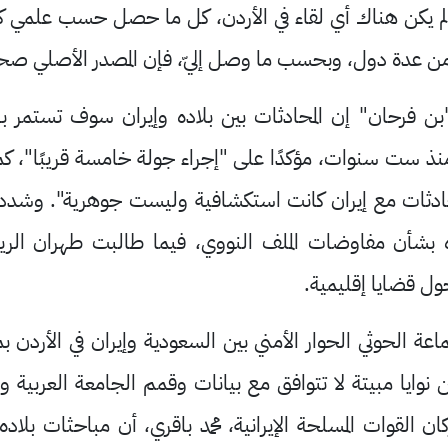
 لم يكن هناك أي لقاء في الأردن، كل ما حصل حسب علمي كا
دة دول، وبحسب ما وصل إليّ، فإن المصدر الأصلي صحح ال
"بن فرحان" إن المحادثات بين بلاده وإيران سوف تستمر ب
 منذ ست سنوات، مؤكدًا على "إجراء جولة خامسة قريبًا"، ك
محادثات مع إيران كانت استكشافية وليست جوهرية". وشدد
 بشأن مفاوضات الملف النووي، فيما طالبت طهران الري
ول قضايا إقليمية.
عة الحوثي الحوار الأمني بين السعودية وإيران في الأردن 
ن نوايا مبيتة لا تتوافق مع بيانات وقمم الجامعة العربية
ن القوات المسلحة الإيرانية، محمد باقري، أن مباحثات بلاده 