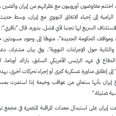
ا، اختتم مفاوضون أوروبيون مع نظرائهم من إيران والصين و
الرامية إلى إحياء الاتفاق النووي مع إيران، وسط حد
الاستئناف السريع لها تجنبا لأي فشل. بدوره، قال "باقري"
ء ومواقف الحكومة الجديدة"، منوهًا إلى وجود مسودتين ج
 والثانية حول الإجراءات النووية". وفي بيان مشترك، دع
لدفاع في عهد الرئيس الأمريكي السابق، باراك أوباما، الج
" إلى إطلاق مناورة عسكرية كبرى أو إجراء تحركات أخرى، بهدف
اع إيران بأنها ستعاني من عواقب وخيمة إذا استمرت بمسا
سية ضئيلة."
 إيران على استبدال معدات المراقبة المتضررة في مجمع ت