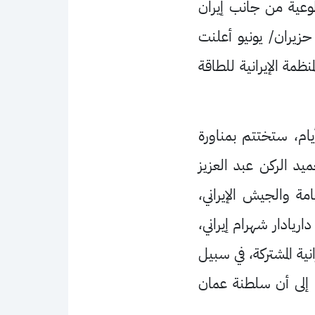
طوعية من جانب إيران
هم الذي شاب علاقاتها مع الوكالة". يذكر أنه في الـ23 من حزيران/ يونيو أعلنت
مة الإيرانية للطاقة
ام، ستختتم بمناورة
د الركن عبد العزيز
امة والجيش الإيراني،
اريادار شهرام إيراني،
ية المشتركة، في سبيل
ا إلى أن سلطنة عمان