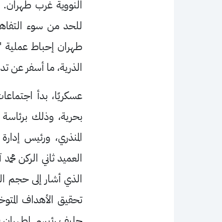
النووية غرب طهران. و
طهران إحباط عملية "ت
الذرية، ما أسفر عن تد
عسكريًا، بدأ اجتماع
بحرية، وذلك برئاسة 
المنذري، ورئيس إدارة 
العميد ثاني الركن محمد
الذي أشار إلى حجم الت
تحقيق الأهداف المتوخ
حليف رئيسي لطهران في ا