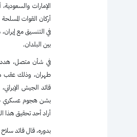
الإمارات والسعودية، 
أركان القوات المسلحة 
في التنسيق مع إيران، 
بين البلدان
.
في شأن متصل، هددت 
طهران، وذلك عقب مشا
قائد الجيش الإيراني،
بشن هجوم عسكري ضد إي
أراد أحد تحقيق هذا اله
بدوره، قال قائد سلاح ا