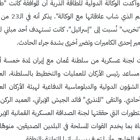
أكدت الوكالة الدولية للطاقة الذرية أن الموافقة كانت "
للحد من سوء التفا
خريب" نُسبت إلى "إسرائيل"، كانت تستهدف أحد مباني المنظ
مير إحدى الكاميرات وتضرر أخرى بشدة جراء الحادث
.
ات لجنة عسكرية من سلطنة عُمان مع إيران لمدة خمسة أي
مساعد رئيس الأركان للعمليات والتخطيط بالسلطنة، العمي
الشؤون الدولية والدبلوماسية الدفاعية لهيئة الأركان الع
 آحادي. والتقى "المنذري" قائد الجيش الإيراني، العميد الركن د
طورات التي حققتها لجنة الصداقة العسكرية العُمانية الإيران
اة بما يخدم القوات المسلحة في البلدين الصديقين، منوهً
لخليج، وأنها تعرف بسياساتها المتوازنة بالمنطقة
.