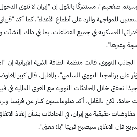
تم صفعهم"، مستدركًا بالقول إن "إيران لا تنوي الدخول
دين للمواجهة والرد على أطماع الأعداء". كما أكد "قرباني
قدراتها العسكرية في جميع القطاعات، بما في ذلك المنشآت و
وية وغيرها".
الجانب النووي، قالت منظمة الطاقة الذرية الإيرانية إن 
 على برنامجنا النووي السلمي". بالمقابل، قال كبير المفاوضين
جيدًا تحقق خلال المحادثات النووية مع القوى العالمية في في
 جادة. لكن بالمقابل، أكد دبلوماسيون كبار من فرنسا وبريطا
ريع فإن الاتفاق سيصبح قريبًا "بلا معنى".