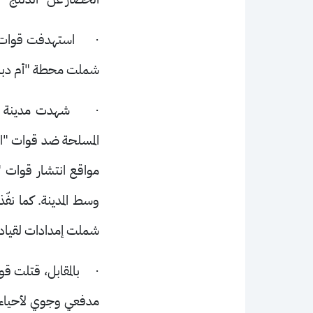
·
استهدفت قوات "
شملت محطة "أم دباكر"
·
شهدت مدينة "ا
المسلحة ضد قوات "الد
مواقع انتشار قوات "
وسط المدينة
.
كما نفّ
شملت إمدادات لقيادة
·