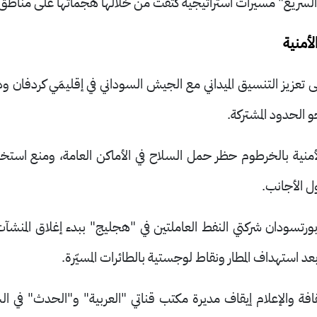
سريع" مسيرات استراتيجية كثفت من خلالها هجماتها على مناطق م
أمنية
 تعزيز التنسيق الميداني مع الجيش السوداني في إقليمَي كردفان و
 الحدود المشتركة.
أمنية بالخرطوم حظر حمل السلاح في الأماكن العامة، ومنع استخدام 
ل الأجانب
.
تسودان شركتي النفط العاملتين في "هجليج" ببدء إغلاق المنشآت
د استهداف المطار ونقاط لوجستية بالطائرات المسيّرة.
قافة والإعلام إيقاف مديرة مكتب قناتي "العربية" و"الحدث" في ا