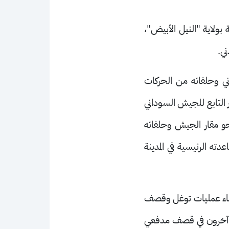
ولاية "النيل الأبيض"،
ني.
ي وحلفائه من الحركات
 التابع للجيش السوداني
حو مقار الجيش وحلفائه
ه الرئيسية في المدينة
ال وكبار السن أثناء عمليات توغل وقصف
فعي وجوي لأحياء وأهداف مدنية في مدينة "الفاشر"، كما قُتل 6 أشخاص وجرح 24 آخرون في قصف مدفعي