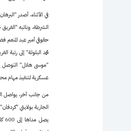
في الأثناء، أصدر "البر
الشرطة، ونائبه "الفريق م
حقوقي أمير عبد المنعم فضل
محمد البلولة" إلى رتبة ا
"موسى هلال" التوصل إلى
عسكرية لتنفيذ مهام مح
من جانب آخر، يواصل الج
الجارية بولايتي "كردفان
يصل