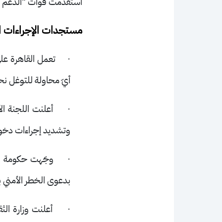
استقدمت قوات "الدعم ال
مستجدات الإجراءات ال
·
تعمل القاهرة على
أيّ محاولة للتوغل نحو
·
أعلنت اللجنة ال
وتشديد إجراءات دخو
·
وجّهت حكومة بور
بدعوى الخطر الأمني بع
·
أعلنت وزارة الث