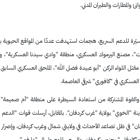
ئ والمطارات والطيران المدني.
رة للدعم السريع، هجمات استهدفت عددًا من المواقع الحيوية با
ات"، مصنع اليرموك العسكري، منطقة "وادي سيدنا العسكرية"، و
ل اللواء الركن "أبو عبيدة فضل الله"، الملحق العسكري السابق ل
العسكري في "كافوري" شرقي العاصمة.
القوة المشتركة من استعادة السيطرة على منطقة "أم صميمة" ب
نة "الخوي" بولاية "غرب كردفان". بالمقابل، أرسلت قوات "الدعم 
فان" في ظل تصاعد الأحداث في ولايتي شمال وغرب كردفان، وإصرار
و"كادقلي" بجنوب كردفان، والسعي للوصول إلى "دارفور"
.