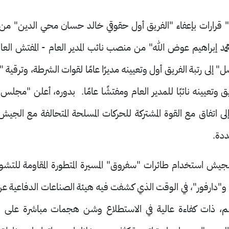
هان" قرارات بإعفاء "الفريق أول حقوقي خالد حسان محي الدين" 
حمد إبراهيم عوض الله" من منصب نائب المدير العام - المفتش العام
" إلى رتبة الفريق أول وتعيينه مديرًا عامًا لقوات الشرطة، وترقية 
لفريق وتعيينه نائبًا للمدير العام ومفتشًا عامًا. بدوره، أعلن "مجل
 اتفاق مع القوة المشتركة للحركات المسلحة المتحالفة مع الجي
ددة.
يش استخدام طائرات "سفروق" المسيرة المتطورة المقاومة للتشويش 
" و"دارفور"، في الوقت الذي كشفت فيه هيئة الصناعات الدفاعية 
 مداها إلى 600 كلم، ذات كفاءة عالية في الاستطلاع وشن هجمات مباشرة على ا