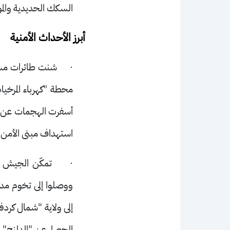
السكك الحديدية والموان
أبرز الأحداث الأمنية
·
شنت طائرات مسيّ
محطة "كهرباء المرخي
أسفرت الهجمات عن مقت
استهداف مبنى الأمن 
·
تمكّن الجيش و
ووصلوا إلى تخوم مدي
إلى ولاية "شمال كرد
الحصار عن "الدلنج" 