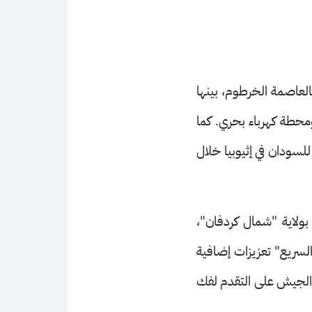
لعاصمة الخرطوم، بينها
محطة كهرباء بحري. كما
لسودان في إثيوبيا خلال
ولاية "شمال كردفان"،
السريع" تعزيزات إضافية
 الجيش على التقدم لفك