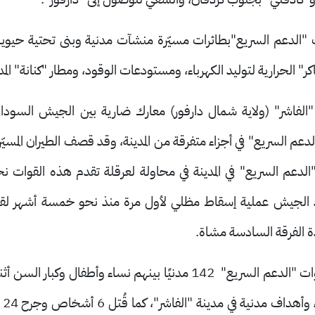
الدعم السريع"بطائرات مسيّرة منشآت مدنية وبنى تحتية حيوية ب
 الحرارية لتوليد الكهرباء، ومستودعات الوقود، ومطار "كنانة" المد
لفاشر" (ولاية شمال دارفور) معارك ضارية بين الجيش السودان
عم السريع" في أجزاء متفرقة من المدينة، وقد قصف الطيران المسيّر
الدعم السريع" في المدينة في محاولة لعرقلة تقدم هذه القوات ن
ذ الجيش عملية إسقاط مظلي لأول مرة منذ نحو خمسة أشهر لقاعدت
 الفرقة السادسة مشاة
.
بالمقابل، قتلت قوات "الدعم السريع" 142 مدنيًا بينهم نساء وأطف
مد