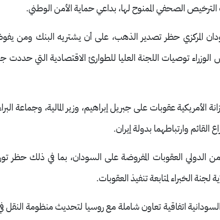
لترخيص الصحفي الممنوح لها، بداعي حماية الأمن الوطني.
ان المركزي حظر تصدير الذهب، على أن يشتريه البنك ومن يفوضه
لس الوزراء توصيات اللجنة العليا للطوارئ الاقتصادية التي حددت 
ة الأمريكية عقوبات على جبريل إبراهيم، وزير المالية، وجماعة البرا
ع القائم وارتباطهما بدولة إيران
.
ن الدولي العقوبات المفروضة على السودان، بما في ذلك حظر توري
.
سودانية اتفاقية تعاون شاملة مع روسيا لتحديث منظومة النقل ف