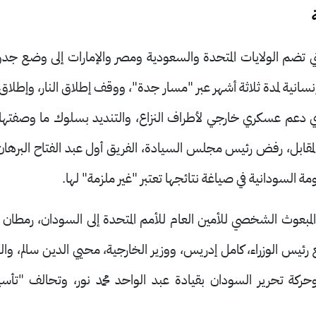
تي تضم الولايات المتحدة والسعودية ومصر والإمارات إلى وضع جدول
انية لمدة ثلاثة أشهر عبر "مسار جدة"، ووقف إطلاق النار، وإطلاق 
دعم عسكري خارجي لأطراف النزاع، والتنديد بسلوك ما وصفتها
المقابل، رفض رئيس مجلس السيادة، الفريق أول عبد الفتاح البرهان،
مة السودانية في صياغة نتائجها تعتبر "غير ملزمة" لها
.
لمبعوث الشخصي للأمين العام للأمم المتحدة إلى السودان، رمطان
رئيس الوزراء، كامل إدريس، ووزير الخارجية، محيي الدين سالم، وال
حركة تحرير السودان بقيادة عبد الواحد محمد نور، وتحالف "تأ