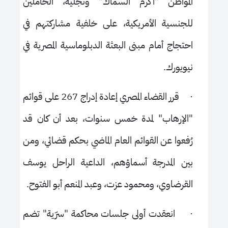
المواطن "أكرم السماك" ونجليه، الحاملين
للجنسية الأمريكية، على خلفية مشاركتهم في
احتجاج أمام مبنى البعثة الدبلوماسية المصرية في
نيويورك.
·
قرر القضاء المصري إعادة إدراج 267 على قوائم
"الإرهاب" لمدة خمس سنوات، بعد أن كان قد
رُفعوا عن القوائم العام الماضي بحكم قضائي، ومن
بين المدرجة أسماؤهم، الداعية الراحل يوسف
القرضاوي، ومحمود عزت، وعبد المنعم أبو الفتوح.
·
انعقدت أولى جلسات محاكمة "سرّية" تضم