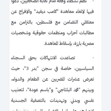
·
نظم نشطاء وقفة أمام نقابة الصحفيين، دعوا
فيها لإلغاء معاهدة "كامب ديفيد" والإفراج عن
معتقلي التضامن مع فلسطين، بالتزامن مع
مطالبات أحزاب ومنظمات حقوقية وشخصيات
مصرية بارزة، بإسقاط المعاهدة.
·
تصاعدت الانتهاكات بحق السجناء
السياسيين، خاصة في سجن "بدر
3
"، حيث
تعرض عشرات المضربين عن الطعام والدواء،
وبينهم "محمد البلتاجي" و"باسم عودة"، لتعذيب
نفسي وبدني وتهديدات بالتصفية الجسدية
لإجبارهم على إنهاء الإضراب المستمر منذ يوليو،