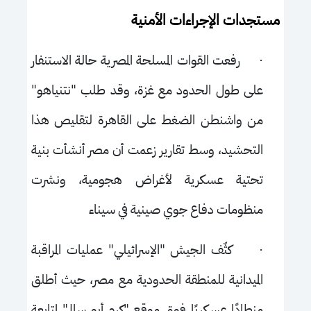
مستجدات الإجراءات الأمنية
·
رفعت القوات المسلحة المصرية حالة الاستنفار
على طول الحدود مع غزة، وقد طلب "نتنياهو"
من واشنطن الضغط على القاهرة لتقليص هذا
التحشيد، وسط تقارير زعمت أن مصر أنشأت بنية
تحتية عسكرية لأغراض هجومية، ونشرت
منظومات دفاع جوي صينية في سيناء
·
كثّف الجيش "الإسرائيلي" عمليات المراقبة
الميدانية
ل
لمنطقة الحدودية مع مصر، حيث أطلق
منطادًا عسكريًا فوق موقع "كرم أبو سالم" لمتابعة